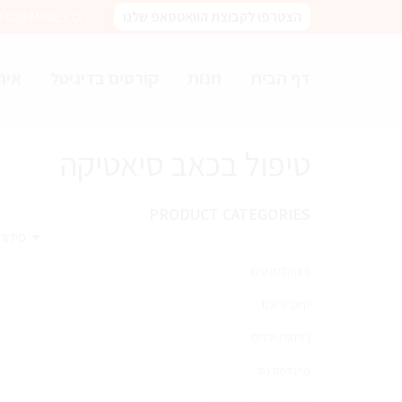
הצטרפו לקבוצת הוואטסאפ שלנו
NFO@MING.CO.IL
דף הבית
חנות
קורסים בדיגיטל
איר
טיפול בכאב סיאטיקה
PRODUCT CATEGORIES
5 האלמנטים
קשב וריכוז
רפואת ילדים
מיינדפולנס