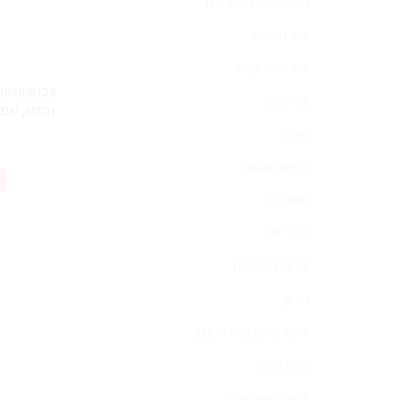
רפואה סינית מסורתית
עצב הוואגוס
סטרס וטראומה
אבחון וטיפו
ליווי לידה
תחתון, שם 
פוריות
בריאות הנפש
חוסר דם
דיקור סיני
פוריות הוליסטית
היריון
שיטת האיזון של ד"ר טאן
מפת לידה
אסטרולוגיה סינית