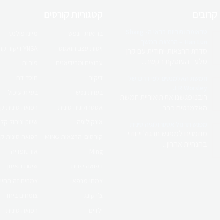
 קרובים
קטגוריות קורסים
טראומה ופוריות בראי ה- Shang
בריאות הנפש
מיינדפולנס
Han Lun – הרצאת המשך
ויסות עצב הואגוס
YNSA דיקור קרקפת יפני
סדרת הרצאות ייחודית עם קרן
סלע - העוסקת בקשר...
ערוצים ומרידיאנים
פוריות
דיקור
חוסר דם
חמשת האלמנטים לפי דרכו של
J.R Worsley
בעוית נפש
בעיות עיכול
רובנו פגשנו את תיאוריית חמשת
האלמנטים כבר...
אסטרולוגיה סינית
רפואה סינית ק
אונקולוגיה
שיווק וניהול קלי
מפגש תרגול אסטרולוגיה סינית
מוזמנים למפגש תרגול ייחודי
קורסים והרצאות MING
רפואה סינית ק
בהנחיית אהרון...
Ming
אורטופדיה
רפואה יפנית
שיטת האיזון
צמחי מרפא
צמחים זה החיי
צ'י קונג
צומחים ביחד
ילדים
רפואה סינית