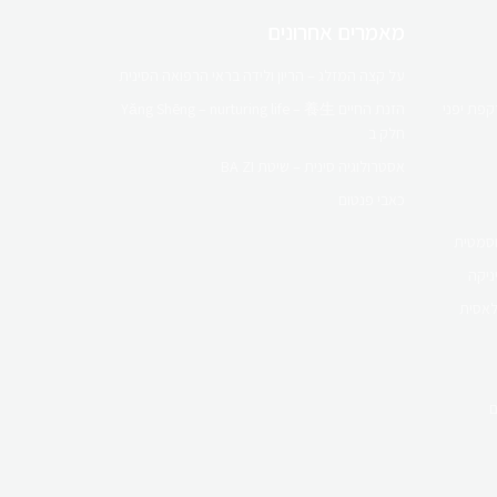
מאמרים אחרונים
על קצה המזלג – הריון ולידה בראי הרפואה הסינית
הזנת החיים Yǎng Shēng – nurturing life – 養生
חלק ב
אסטרולוגיה סינית – שיטת BA ZI
כאבי פנטום
וסמטית
ניקה
לאסית
ם