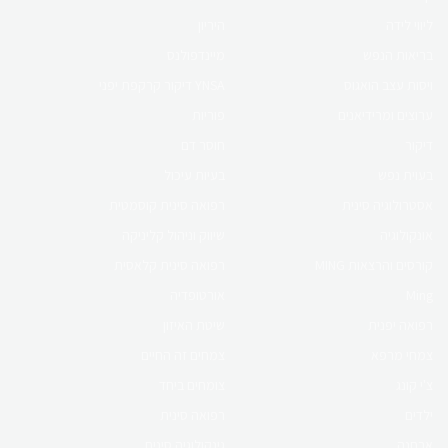
קורס און ליין
ליווי לידה
היריון
בריאות הנפש
מיינדפולנס
קורס הריון ולידה
ויסות עצב הואגוס
YNSA דיקור קרקפת יפני
ברפואה סינית
ערוצים ומרידיאנים
פוריות
דיקור
חוסר דם
לפרטים לחץ כאן
בעוית נפש
בעיות עיכול
אסטרולוגיה סינית
רפואה סינית קוסמטית
אונקולוגיה
שיווק וניהול קליניקה
קורס online
קורסים והרצאות MING
רפואה סינית קלאסית
פוריות ברפואה סינית
Ming
אורטופדיה
רפואה יפנית
שיטת האיזון
לפרטים לחץ כאן
צמחי מרפא
צמחים זה החיים
צ'י קונג
צומחים ביחד
ילדים
רפואה סינית
אבחנה
גינקולוגיה סינית