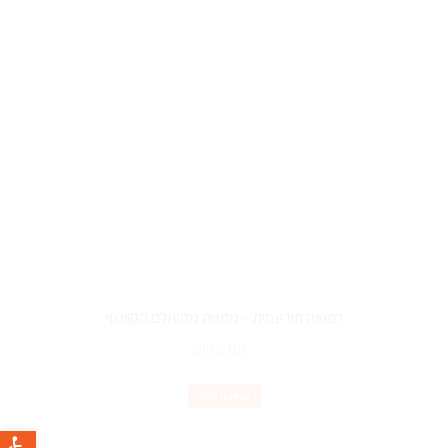
רפואה תודעתית – מתנות מהעולם הקוונטי
₪
33.00
הוספה לסל
פתח סרגל