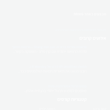
מבצעים באתר MING:
לעמוד הקורסים וההרצאות שבמבצע
אירועים קרובים
ריטריט מטפלים בקפריסין
טראומה ופוריות בראי ה- Shang Han Lun – הרצאת המשך
בהנחיית טל בלו
סדרת הרצאות ייחודית עם קרן סלע - העוסקת בקשר...
השילוב המושלם של לימודים, קהילה וחוויה
חמשת האלמנטים לפי דרכו של J.R Worsley
רובנו פגשנו את תיאוריית חמשת האלמנטים כבר...
מגוון קורסים והרצאות למטפלים
מפגש תרגול אסטרולוגיה סינית
מוזמנים למפגש תרגול ייחודי בהנחיית אהרון...
קטגוריות קורסים
לחנות המוצרים
קשב וריכוז
רפואת ילדים