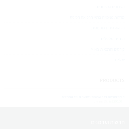
הערוצים המיוחדים
מחלות פנימיות בראי הרפואה הסינית
רפואה סינית קוסמטית
הנחיית מטפלים
קורסים והרצאות MING
Ticket
PRODUCTS
קורס פוריות ברפואה הסינית עם מיטב המרצים
3,200.00
₪
ל 36 חודשים
חדשות ועדכונים