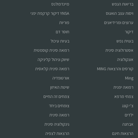
קורס און ליין
בריאות הנפש
מיינדפולנס
ויסות עצב הואגוס
YNSA דיקור קרקפת יפני
קורס הריון ולידה
ערוצים ומרידיאנים
פוריות
דיקור
חוסר דם
ברפואה סינית
בעוית נפש
בעיות עיכול
אסטרולוגיה סינית
רפואה סינית קוסמטית
לפרטים לחץ כאן
אונקולוגיה
שיווק וניהול קליניקה
קורסים והרצאות MING
רפואה סינית קלאסית
Ming
אורטופדיה
קורס online
פוריות ברפואה סינית
רפואה יפנית
שיטת האיזון
צמחי מרפא
צמחים זה החיים
צ'י קונג
צומחים ביחד
לפרטים לחץ כאן
ילדים
רפואה סינית
אבחנה
גינקולוגיה סינית
הרצאות חינם
הרצאות לצפיה