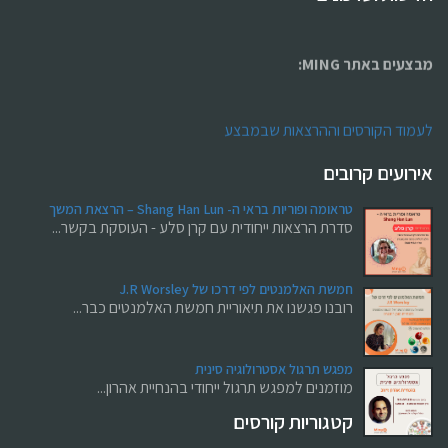
מבצעים באתר MING:
לעמוד הקורסים וההרצאות שבמבצע
אירועים קרובים
ריטריט מטפלים בקפריסין
בהנחיית טל בלו
טראומה ופוריות בראי ה- Shang Han Lun – הרצאת המשך
סדרת הרצאות ייחודית עם קרן סלע - העוסקת בקשר...
השילוב המושלם של לימודים, קהילה וחוויה
חמשת האלמנטים לפי דרכו של J.R Worsley
רובנו פגשנו את תיאוריית חמשת האלמנטים כבר...
מגוון קורסים והרצאות למטפלים
מפגש תרגול אסטרולוגיה סינית
מוזמנים למפגש תרגול ייחודי בהנחיית אהרון...
קטגוריות קורסים
לחנות המוצרים