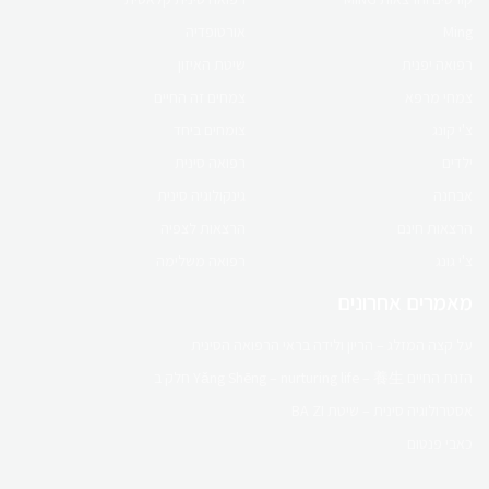
Ming
אורטופדיה
לפרטים לחץ כאן
רפואה יפנית
שיטת האיזון
צמחי מרפא
צמחים זה החיים
צ'י קונג
צומחים ביחד
ילדים
רפואה סינית
אבחנה
גינקולוגיה סינית
הרצאות חינם
הרצאות לצפיה
צ'י גונג
רפואה משלימה
מאמרים אחרונים
על קצה המזלג – הריון ולידה בראי הרפואה הסינית
הזנת החיים Yǎng Shēng – nurturing life – 養生 חלק ב
אסטרולוגיה סינית – שיטת BA ZI
כאבי פנטום