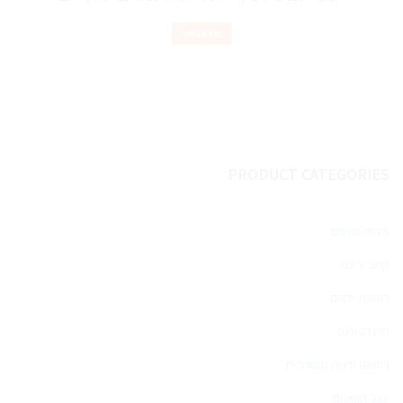
מידע נוסף
PRODUCT CATEGORIES
5 האלמנטים
קשב וריכוז
רפואת ילדים
מיינדפולנס
רפואה סינית מסורתית
עצב הוואגוס