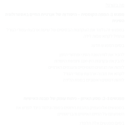
מה בקורס?
מפגש 1: המפה הקוסמית – היסודות של אנרגיית החיים באסטרולוגיה
הסינית
במפגש זה נלמד את העקרונות הבסיסיים של שיטת ארבעת עמודי הגורל
ונתחיל לקרוא מפות לידה.
בסיום המפגש תדעו:
להכיר את לוח השנה הסיני ומחזורי הזמן
להבין את עקרונות היין-יאנג וחמשת היסודות
לזהות את הגזעים השמימיים והענפים הארציים
לקרוא את מבנה ארבעת עמודי הגורל
לזהות דפוסים ראשוניים במפת הלידה
מפגשים 2-3: מסע האיזון – ניתוח עומק של מבנה האישיות
במפגשים אלו נעמיק בהבנת היחסים במפה ונלמד כיצד לפרש את
השפעתם על החיים האישיים והבריאותיים.
בסיום מפגשים אלה תלמדו: