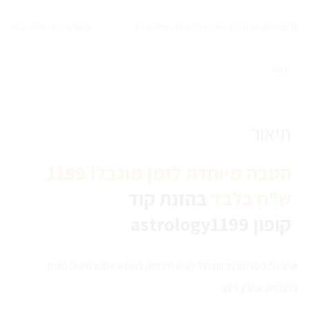
קורס
אסטרולוגיה
תגיות:
BAZI
,
אהרון זיזוב
,
אסטרולוגיה סינית
,
עמודי הגורל
קטגוריה:
אסטרולוגיה סינית
סינית
-
אבחון
תיאור
מבנה
האישיות
לפי
מפת
תיאור
הלידה
הטבה מיוחדת לזמן מוגבל! 1199
ש"ח בלבד
בהזנת קוד
קופון astrology1199
ארבעה מפגשים בזום של קורס מעמיק בנושא אסטרולוגיה סינית
בהנחיית אהרון זיזוב