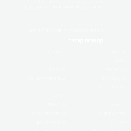
חמשת האלמנטים לפי דרכו של J.R Worsley
מגוון קורסים והרצאות למטפלים
רובנו פגשנו את תיאוריית חמשת האלמנטים כבר...
מפגש תרגול אסטרולוגיה סינית
מוזמנים למפגש תרגול ייחודי בהנחיית אהרון...
לחנות המוצרים
קטגוריות קורסים
קורס און ליין
קשב וריכוז
רפואת ילדים
קורס הריון ולידה
ליווי לידה
היריון
בריאות הנפש
מיינדפולנס
ברפואה סינית
ויסות עצב הואגוס
YNSA דיקור קרקפת יפני
ערוצים ומרידיאנים
פוריות
לפרטים לחץ כאן
דיקור
חוסר דם
בעוית נפש
בעיות עיכול
אסטרולוגיה סינית
רפואה סינית קוסמטית
קורס online
אונקולוגיה
שיווק וניהול קליניקה
פוריות ברפואה סינית
קורסים והרצאות MING
רפואה סינית קלאסית