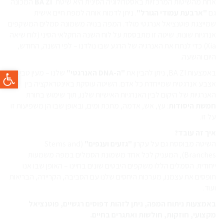
אחת מהשיטות המרכזיות באסטרולוגיה הסינית היא שיטת
BA ZI
המכונה
גם
"ארבעת עמודי הגורל"
. ניתן לדמות אותה למפת חיים אישית
שמייצגת פוטנציאל אנרגטי מולד. המפה בנויה משמונה סמלים המשקפים
אנרגיות שונות. שיטה זו מתבססת על לוח השנה החקלאי הסיני (לוח שיאה
Xia) כדי לנתח את האנרגיה של הרגע שבו נולדנו – לפי השנה, החודש,
היום והשעה.
פתח סרגל
באמצעות BA ZI, ניתן להבין את
"ה-DNA האנרגטי"
שלנו – מעין טביעת
אצבע אנרגטית שמייחדת כל אדם. השיטה עוסקת באינטראקציה בין
האנרגיות של היקום לבין האנרגיות האישיות שלנו, תוך שימוש בתורת
חמשת היסודות
: עץ, אש, אדמה, מתכת ומים, ובאופן שבו הן משפיעות זו
על זו.
איך זה עובד?
השיטה מבוססת גם על עקרון
"גזעים וענפים"
(Stems and
Branches), המעניק לכל אחד משמונת הסמלים במפה משמעות
ייחודית. הסמלים הללו משקפים היבטים שונים בחיינו – האופן שבו אנו
תופסים את עצמנו, מערכות היחסים שלנו עם הסביבה, הקריירה, הבריאות
ועוד.
באמצעות ניתוח המפה, ניתן לזהות דפוסים רגשיים, פוטנציאל
מקצועי, חוזקות, חולשות ואתגרים בחיים.