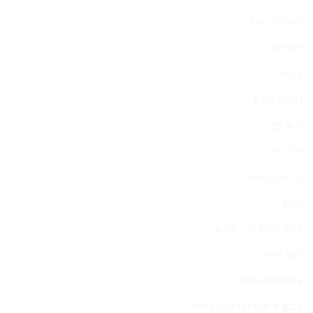
סטרס וטראומה
ליווי לידה
פוריות
בריאות הנפש
חוסר דם
דיקור סיני
פוריות הוליסטית
היריון
שיטת האיזון של ד"ר טאן
מפת לידה
אסטרולוגיה סינית
אבחון ודיאגנוזה ברפואה הסינית