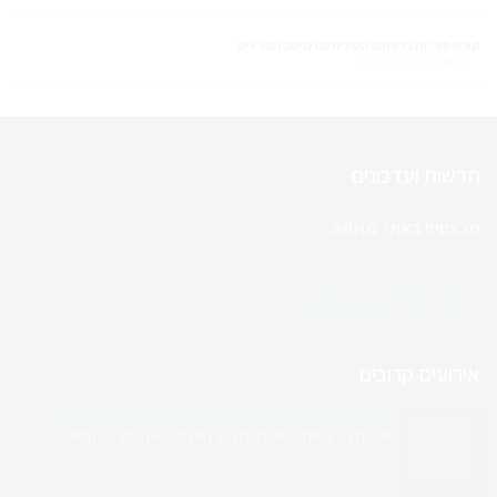
קורס פוריות ברפואה הסינית עם מיטב המרצים
3,200.00
₪
ל 36 חודשים
חדשות ועדכונים
מבצעים באתר MING:
לעמוד הקורסים וההרצאות שבמבצע
ריטריט מטפלים בקפריסין
אירועים קרובים
בהנחיית טל בלו
טראומה ופוריות בראי ה- Shang Han Lun – הרצאת המשך
השילוב המושלם של לימודים, קהילה וחוויה
סדרת הרצאות ייחודית עם קרן סלע - העוסקת בקשר...