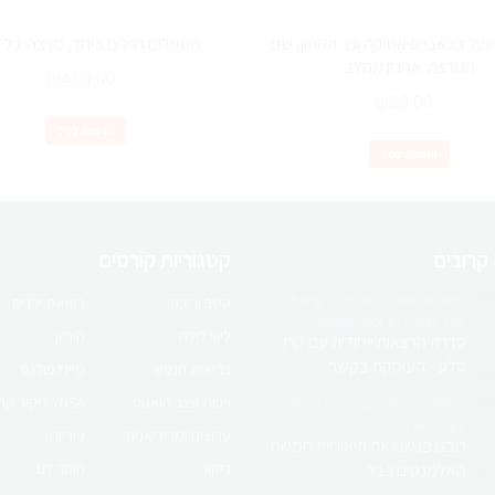
יפול בכאבי סיאטיקה וגב תחתון, שם
מטפלים גדלים ביחד, מרצה: גל ד
המרצה: אהרון מחלב
₪
450.00
₪
89.00
הוספה לסל
הוספה לסל
 קרובים
קטגוריות קורסים
טראומה ופוריות בראי ה- Shang
קשב וריכוז
רפואת ילדים
Han Lun – הרצאת המשך
ליווי לידה
היריון
סדרת הרצאות ייחודית עם קרן
סלע - העוסקת בקשר...
בריאות הנפש
מיינדפולנס
ויסות עצב הואגוס
YNSA דיקור קרקפת יפני
חמשת האלמנטים לפי דרכו של
J.R Worsley
ערוצים ומרידיאנים
פוריות
רובנו פגשנו את תיאוריית חמשת
האלמנטים כבר...
דיקור
חוסר דם