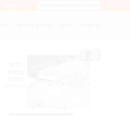
הצטרפו לקבוצת הוואטסאפ שלנו
NFO@MING.CO.IL
דף הבית
חנות
קורסים בדיגיטל
איר