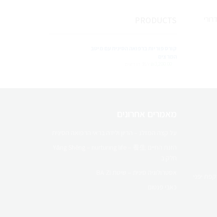
רורי
PRODUCTS
קורס פוריות ברפואה הסינית עם מיטב
המרצים
3,200.00
₪
ל 36 חודשים
מאמרים אחרונים
על קצה המזלג – הריון ולידה בראי הרפואה הסינית
הזנת החיים Yǎng Shēng – nurturing life – 養生
חלק ב
אסטרולוגיה סינית – שיטת BA ZI
כאבי פנטום