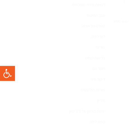
רפואה סינית מסורתית
ל
וריות
עצב הוואגוס
רגשות
ות MING
רפואה
סטרס וטראומה
ינית,מרצה:
ליווי לידה
בורית
וסקי
פוריות
בריאות הנפש
פתח סרגל 
חוסר דם
דיקור סיני
פוריות הוליסטית
היריון
שיטת האיזון של ד"ר טאן
מפת לידה