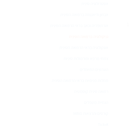
אסטרולוגיה סינית
אבחון ודיאגנוזה ברפואה הסינית
מות
אורתופדיה וכאב בראי הרפואה הסינית
ל
וריות
גניקולוגיה ברפואה הסינית
רגשות
אונקולוגיה בראי הרפואה הסינית
רפואה
ינית,מרצה:
צמחי מרפא ופורמולות סיניות
בורית
וסקי
הערוצים המיוחדים
מחלות פנימיות בראי הרפואה הסינית
רפואה סינית קוסמטית
הנחיית מטפלים
קורסים והרצאות MING
Ticket