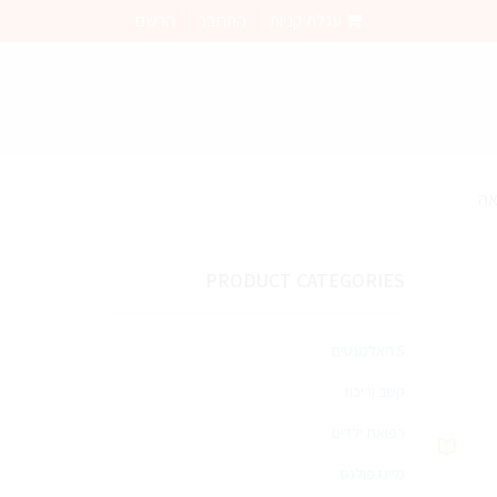
עגלת קניות
התחבר
הרשם
אה
PRODUCT CATEGORIES
5 האלמנטים
קשב וריכוז
רפואת ילדים
מיינדפולנס
מות