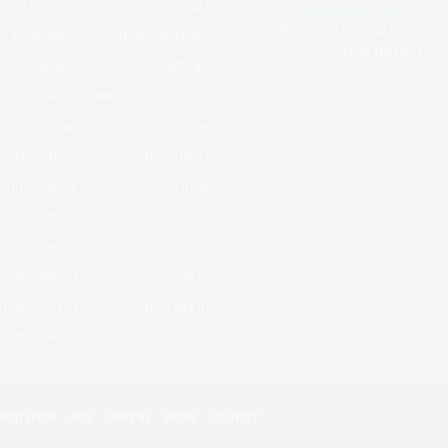
בעוית נפש
בעיות עיכול
מפגש תרגול אסטרולוגיה סינית
מוזמנים למפגש תרגול ייחודי
אסטרולוגיה סינית
רפואה סינית ק
בהנחיית אהרון...
אונקולוגיה
שיווק וניהול קלי
קורסים והרצאות MING
רפואה סינית ק
Ming
אורטופדיה
רפואה יפנית
שיטת האיזון
צמחי מרפא
צמחים זה החיי
צ'י קונג
צומחים ביחד
ילדים
רפואה סינית
אבחנה
גינקולוגיה סינית
הרצאות חינם
הרצאות לצפיה
צ'י גונג
רפואה משלימה
דף הבית
אודות
הרצאות
בלוג
עגלת קניות