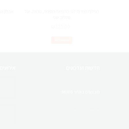
הפלות חוזרות לפי הרפואה הסינית, מרצה: יעל
אבחון וט
ססלוב שני
₪
229.00
הוספה לסל
חדשות ועדכונים
אירועים
מבצעים באתר MING:
לעמוד הקורסים וההרצאות שבמבצע
ריטריט מטפלים בקפריסין