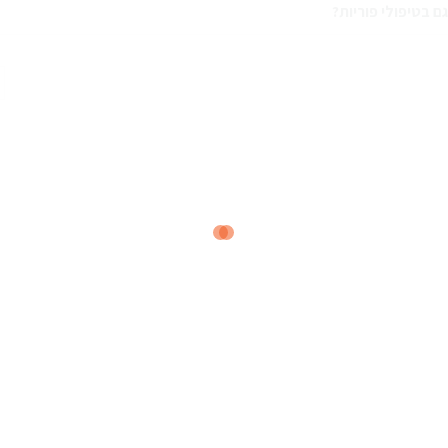
 בטיפולי פוריות?
כ
ש
פ
ו
ב
ס
ד
ל