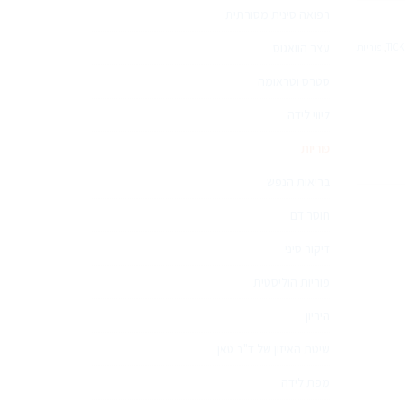
רפואה סינית מסורתית
דנת
וריות
עצב הוואגוס
TICK
,
פוריות
מטפלים
רפואה
סטרס וטראומה
שלימה
ליווי לידה
פוריות
בריאות הנפש
חוסר דם
דיקור סיני
פוריות הוליסטית
היריון
שיטת האיזון של ד"ר טאן
מפת לידה