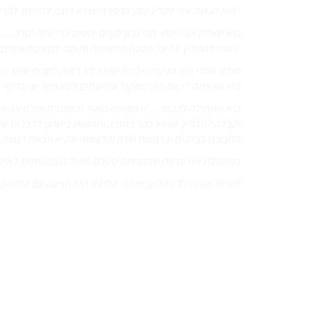
"היא הגיעה אלי לקליניקה, וסיפרה שהיא רוצה להיכנס להריו
היא שאלה אותי מתי הכי נכון לקיים יחסים כדי שזה יקרה…. 
ידעתי להמליץ לה על תזונה מתאימה ותוספי מזון מתאימים 
חודש אחרי היא הגיעה ואמרה שהיא לא רוצה לחכות והיא היתה אצל הרופא והם יעשו
היא הראתה לי את הפרוטוקול ומרשמים למונופור וציטרוטייד
היא התחילה לבכות… זו תקופה מאוד מאתגרת ומלחיצה עבור
וקבלה לתהליך שהיא כבר בתוכו, ותחושת ביטחון לדברים ש
התבוננו בצרכים וברגשות שלה והרגשתי שהיא יוצאת רגועה
כמטפלת אני יודעת שהפחתת סטרס מאוד משמעותית לאיזון
ליוויתי אותה כל ההריון, ואחרי הלידה היא הגיעה עם התינו