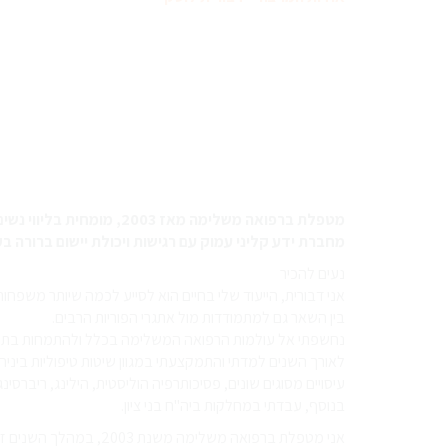
מטפלת ברפואה משלימה מאז 2003, מומחית בליווי נשים וזוגות בתהליכי פוריות.
מחברת ידע קליני עמוק עם רגישות ויכולת יישום ברורה בק
נעים להכיר
אני דבורית, הייעוד שלי בחיים הוא לסייע לכמה שיותר משפח
בין השאר גם למתמודדות מול אתגרי הפוריות הרבים.
נחשפתי אל עולמות הרפואה המשלימה בכלל ולהתמחות בתחום 
לאורך השנים למדתי והתמקצעתי במגוון שיטות טיפוליות ביניהן:
עיסויים מסוגים שונים, פסיכותרפיה הוליסטית, הילינג, ריברסי
בנוסף, עבדתי במחלקות ביה"ח בני ציון.
אני מטפלת ברפואה משלימה משנת 2003, במהלך השנים זכיתי לטפל וללוות אלפי אנשים במסעות ריפוי אישי