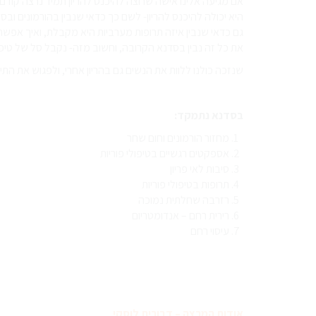
אם מגיעה אלינו אישה שרוצה להיכנס להריון תמיד נרצה קודם 
היא יכולה להיכנס להריון- לשם כך כדאי שנבין בהורמונים ובס
גם כדאי שנבין איזה תרופות מערביות היא מקבלת, ואיך אפשר
את כל זה נבין בסדנא הקרובה, וחשוב מזה- נקבל סל של טיפי
שנזכה כולנו ללוות את הנשים גם בהריון אחרי, ולפגוש את התי
בסדנא נתמקד:
מחזור הורמונים וחום שחר
⁠אספקטים רגשיים בטיפולי פוריות
⁠סיבות לאי פריון
תרופות בטיפולי פוריות
רזרבה שחלתית נמוכה
רירית רחם – אנדומטריום
⁠עיסוי רחם
אודות המרצה – דבורית לוסקי