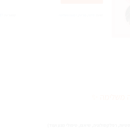
ס
פ
תגיות:
סדנה
,
פוריות
,
רפואה משלימה
קטגוריות:
ET
ל
ב
מ
ה משלימה ✨
טיות, רפלקסולוגיה, שיאצו, טיפולי מגע ועוד)