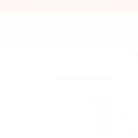
עגלת קניות
התחבר
הרשם
מה
PRODUCT CATEGORIES
5 האלמנטים
קשב וריכוז
רפואת ילדים
מות
מיינדפולנס
ל