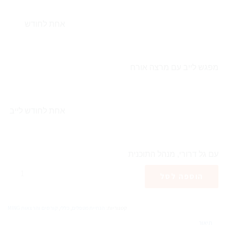
אחת לחודש
מפגש לייב עם מרצה אורח
אחת לחודש לייב
עם גל דרורי, מנהל התוכנית
כמות
הוספה לסל
של
מטפלים
גדלים
קטגוריות:
הנחיית מטפלים
,
כללי
,
קורסים והרצאות MING
ביחד,
תיאור
מרצה: