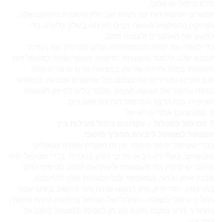
לידע טיפולי או עסקי.
אתגרים והתמודדות עם בעיות הם חלק משגרת היומיום שלנו,
ושחיקה מהמקצוע פוגשת רבים מאיתנו בשלב כלשהו. כדי
לפגוש את האתגרים ולצמוח מהם,
כדי לטפח את יכולת ההתמודדות ,עלינו להרחיב את נקודת
המבט שלנו וללמוד מיומנויות חדשות. במשך שנותי כ
מטפל
ויזם
השקעתי כמות אדירה של זמן במציאת כלים שישרתו אותי
והם הוכיחו ומוכיחים את עצמם ככל שהשנים עוברות. במפגש
נפתח ונחקור את הנושא לעומק ,ונלמד כלים לחיזוק העוצמה
האישית, כוח הרצון וההתמודדות עם משברים.
2. מפגש עם אסף עזרא-יעל
? הטיפול כמכלול – עקרונות ניהול פעילות בין
ה
מטפל
למטופל ליצירת תהליך מיטבי.
בכדי שטיפול יהפוך מיטבי, אין זה מספיק שנהיה
מטפל
ים
מוכשרים, בעלי ידע רב או מרובי נסיון בהכרח. בכדי שטיפול יהיה
מיטבי יש להבין את משמעותו וליצוק את התוכן הטיפולי לתוך
מבנה איתן וברור, המאפשר לכל המעלות שלנו להתבטא.
בהרצאה ייחודית זו, נדון בנושא שהינו אולי החשוב ביותר עבור
תהליך טיפולי מוצלח – הניהול של הטיפול ברפואה סינית ומיסודו
כתהליך ברור ומקנה מקום מובחן ל
מטפל
ולמטופל בתוכו.
על
המרצה: