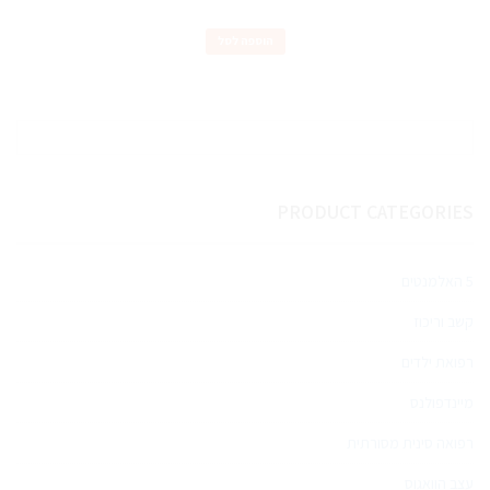
הוספה לסל
PRODUCT CATEGORIES
5 האלמנטים
קשב וריכוז
רפואת ילדים
מיינדפולנס
רפואה סינית מסורתית
עצב הוואגוס