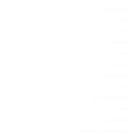
סטרס וטראומה
ליווי לידה
פוריות
בריאות הנפש
חוסר דם
דיקור סיני
פוריות הוליסטית
היריון
שיטת האיזון של ד"ר טאן
מפת לידה
אסטרולוגיה סינית
אבחון ודיאגנוזה ברפואה הסינית