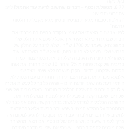
בקליניקה
?? 6.
מטפל
/ת וכסף – דברים שחשוב לדעת עוד אתמול!
לייב
עם *רוני זהבי עוז
"החלטות טובות מגיעות מניסיון וניסיון מגיע מקבלת החלטות
גרועות"
לפני 15 שנים מצאתי את עצמי בנקודה בחיים בה מכרתי את
הבית שבו גרתי כי לא ראיתי איך אוכל לשלם את החלק שלי
במשכנתא, שעמד על 1700 ש״ח.. שלא לדבר על החלק של
הגרוש שלי.. נשמע לא הגיוני היום, 3500 ש״ח משכנתא. עוד
משהו לא הגיוני היה העובדה שלקחנו את הכסף צמוד למדד
בריבית של קצת פחות מ 5% ואחרי 10 שנים החזרנו את אותו
הסכום שלקחנו, בדיוק.. הקרן נשארה ללא שינוי. מצד שני,
אלמלא מכרתי את הבית ועברתי דרך חתחתים עם הכסף, לא
הייתי יודעת מה שאני יודעת היום – שהיה כל כך קל לעשות את זה
אילו רק הייתה לי ההשכלה הכלכלית הנכונה. באתי מבית של שני
שכירים, שעבדו קשה בשביל להגיע לפנסיה ממשלתית, ואת
החשיבה הכלכלית למדתי לעשות בדרך הקשה. היום אני כבר לא
מסתמכת על המידע המצוי בשפע יתר ברשת אלא כבר יודעת
לחשוב על הדברים ולברור עבורי מה נכון. כדי להגיע למקום הזה
צריך ללמוד שיעורים, ושיעורים עולים כסף. אם תצאו מהשיחה
שלנו מוכנים להפסיד כסף – עשיתי את שלי. כי הדרך היחידה