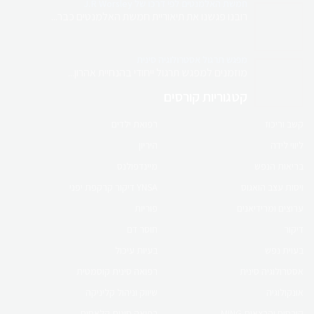
חמשת האלמנטים לפי דרכו של J.R Worsley
רובנו פגשנו את תיאוריית חמשת האלמנטים כבר...
מפגש תרגול אסטרולוגיה סינית
לחנות המוצרים
מוזמנים למפגש תרגול ייחודי בהנחיית אהרון...
קורס און ליין
קטגוריות קורסים
קשב וריכוז
רפואת ילדים
קורס הריון ולידה
ליווי לידה
היריון
ברפואה סינית
בריאות הנפש
מיינדפולנס
ויסות עצב הואגוס
YNSA דיקור קרקפת יפני
לפרטים לחץ כאן
ערוצים ומרידיאנים
פוריות
דיקור
חוסר דם
בעוית נפש
בעיות עיכול
קורס online
אסטרולוגיה סינית
רפואה סינית קוסמטית
פוריות ברפואה סינית
אונקולוגיה
שיווק וניהול קליניקה
קורסים והרצאות MING
רפואה סינית קלאסית