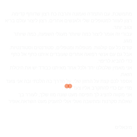
מתמשכת, עם התמדה ואמונה והרבה כח רצון שדוחף קדימה.
רצון לעזור למטופלים שלי ולאנשים אחרים. רצון ליצור עולם בריא
וטוב יותר.
עבורי זה אומר ליצור כמה שיותר מעגלי השפעה, כמה שיותר
מגע.
קודם כל עם קולגות.
מטפל
ות ו
מטפל
ים, סטודנטים וסטודנטיות.
אבל גם עם אנשי רפואה אחרים שעובדים איתנו כתף אל כתף
כדי להביא לריפוי.
אני מאמין שלכולנו
יחד
ולכל אחד מאיתנו כבודד יש את היכולת
הזאת.
אספר לכם קצת על החזון שלי, על הדרך בה הלכתי ובה אני צועד
מדי יום כדי להתקרב אליו צעד-צעד.
אני מקווה להציג לך תפיסה מעט שונה מזו שלך, לעורר בך
שאלות סקרנות ומחשבה ואולי אולי להעניק מעט השראה.
אופיר
מיכאליס