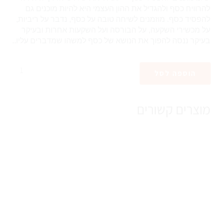
להרוויח כסף ולהגדיל את ההון העצמי היא להיות מוכנים גם
להפסיד כסף. מוזמנים לשיחה טובה על כסף, נדבר על ריביות,
על מכשירי השקעה, על הבורסה ועל השקעות אחרות ובעיקר
בעיקר ננסה להפוך את הנושא של כסף למשהו שמדברים עליו..
כמות
הוספה לסל
של
מטפלים
גדלים
מוצרים קשורים
ביחד,
מרצה:
גל
דרורי