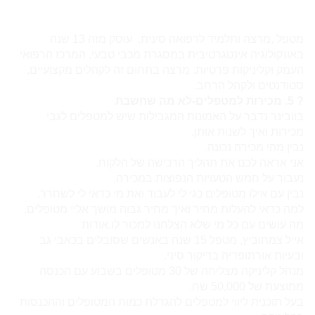
מטפל
,מרצה ותלמיד לרפואה סינית. עוסק מזה 13 שנה
באונקולוגיה אינטגרטיבית במסגרת מכבי טבעי, המרכז הרפואי
העמק וקליניקות פרטיות. מרצה בתחום זה לקהלים מקצועיים,
סטודנטים ולקהל הרחב.
? 5. מכירות ל
מטפל
ים-לא מה שחשבת
בוובינר נדבר על האמונות המגבילות שיש ל
מטפל
ים לגבי
מכירות ואיך לשנות אותן.
נבין מהי מכירה נכונה.
אני אראה לכם את תהליך הרכישה של הלקוח.
נעבור על חמש הטעויות הנפוצות במכירה.
נבין עם אילו מטופלים כגי לי לעבוד ואת מי כדאי לי לשחרר.
למה כדאי להעלות מחיר ואיך מחיר גבוה מושך אליי מטופלים.
מה עושים עם כל מי שלא הצלחנו למכור לו.
אודות
אייל צמחוביץ,
מטפל
15 שנה באנשים שסובלים בכאבי גב
ובעיות אורתופדיה בדיקור סיני.
מנהל קליניקה מצליחה של 30 מטופלים בשבוע עם הכנסה
ממוצעת של 50,000 שח.
בעל תוכנית ליווי ל
מטפל
ים להגדלת כמות המטופלים וההכנסות