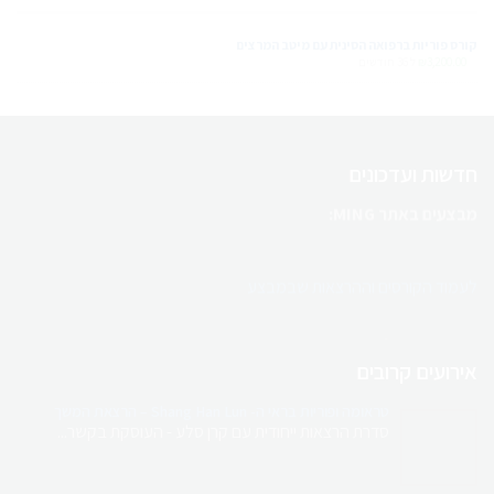
קורס פוריות ברפואה הסינית עם מיטב המרצים
3,200.00
₪
ל 36 חודשים
חדשות ועדכונים
מבצעים באתר MING:
לעמוד הקורסים וההרצאות שבמבצע
ריטריט מטפלים בקפריסין
בהנחיית טל בלו
אירועים קרובים
השילוב המושלם של לימודים, קהילה וחוויה
טראומה ופוריות בראי ה- Shang Han Lun – הרצאת המשך
סדרת הרצאות ייחודית עם קרן סלע - העוסקת בקשר...
מגוון קורסים והרצאות למטפלים