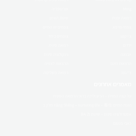
לפרטים לחץ כאן
Ming
אורטופדיה
רפואה יפנית
שיטת האיזון
צמחי מרפא
צמחים זה החיים
צ'י קונג
צומחים ביחד
ילדים
רפואה סינית
אבחנה
גינקולוגיה סינית
הרצאות חינם
הרצאות לצפיה
צ'י גונג
רפואה משלימה
מאמרים אחרונים
על קצה המזלג – הריון ולידה בראי הרפואה הסינית
הזנת החיים Yǎng Shēng – nurturing life – 養生 חלק ב
אסטרולוגיה סינית – שיטת BA ZI
כאבי פנטום