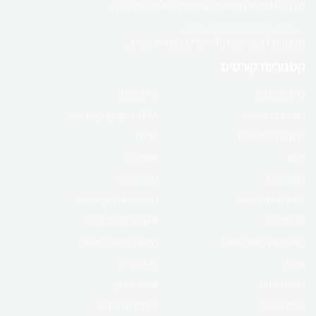
רובנו פגשנו את תיאוריית חמשת האלמנטים כבר...
מפגש תרגול אסטרולוגיה סינית
מוזמנים למפגש תרגול ייחודי בהנחיית אהרון...
לחנות המוצרים
קטגוריות קורסים
קורס און ליין
בריאות הנפש
מיינדפולנס
ויסות עצב הואגוס
YNSA דיקור קרקפת יפני
קורס הריון ולידה
ערוצים ומרידיאנים
פוריות
ברפואה סינית
דיקור
חוסר דם
בעוית נפש
בעיות עיכול
לפרטים לחץ כאן
אסטרולוגיה סינית
רפואה סינית קוסמטית
אונקולוגיה
שיווק וניהול קליניקה
קורסים והרצאות MING
רפואה סינית קלאסית
קורס online
Ming
אורטופדיה
פוריות ברפואה סינית
רפואה יפנית
שיטת האיזון
צמחי מרפא
צמחים זה החיים