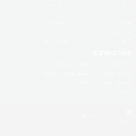
לפרטים לחץ כאן
צ'י קונג
צומחים ביחד
ילדים
רפואה סינית
אבחנה
גינקולוגיה סינית
הרצאות חינם
הרצאות לצפיה
צ'י גונג
רפואה משלימה
מאמרים אחרונים
על קצה המזלג – הריון ולידה בראי הרפואה הסינית
הזנת החיים Yǎng Shēng – nurturing life – 養生 חלק ב
אסטרולוגיה סינית – שיטת BA ZI
כאבי פנטום
2017 כל הזכויות שמורות ל-MING.CO.IL