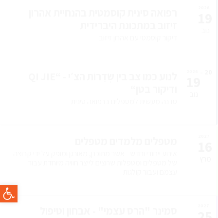
2026
רפואה סינית קוסמטית בהנחיית אהרון
19
זיזוב במתכונת היברידית
נוב
דיקור קוסמטי עם אהרון זיזוב
20
2026
לנוע כמו צב בין שְׂדֵרוֹת הצ׳י - “QI JIE
19
ודיקור בטן“
נוב
סדנה מעשית למטפלים ברפואה סינית
2027
מטפלים מלמדים מטפלים
16
אירוע ייחודי וחדש - אשר מתוכנן, מאורגן ומופק על ידי קבוצה
מרץ
של מטפלים ומטפלות שרוצים לייצר חוויה מיוחדת עבור
עצמם ועבור קולגות
פתח סרגל
2027
סמינר "הרס עצמי" - אבחון וטיפול
25