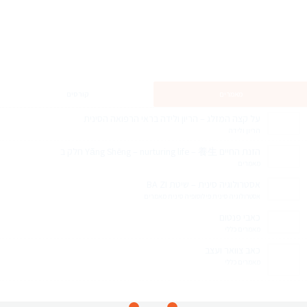
מאמרים
קורסים
על קצה המזלג – הריון ולידה בראי הרפואה הסינית
הריון ולידה
הזנת החיים Yǎng Shēng – nurturing life – 養生 חלק ב
מאמרים
אסטרולוגיה סינית – שיטת BA ZI
אסטרולוגיה סינית
פילוסופיה סינית
מאמרים
כאבי פנטום
מאמרים
כללי
כאב צוואר ועצב
מאמרים
כללי