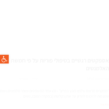
פתח סרגל
אספקטים רגשיים בטיפולי פוריות על פי חמשת
האלמנטים
דבורית לוסקי DIP.AC
כללי
מאמרים
"מחקרים מראים שלחץ פוגע בפריון" –זהו אחד המשפטים שיותר מלחיצים נשים
שמנסות להיכנס להריון. עד שהן נקלטות (במקרה הטוב), נשים …
קרא עוד