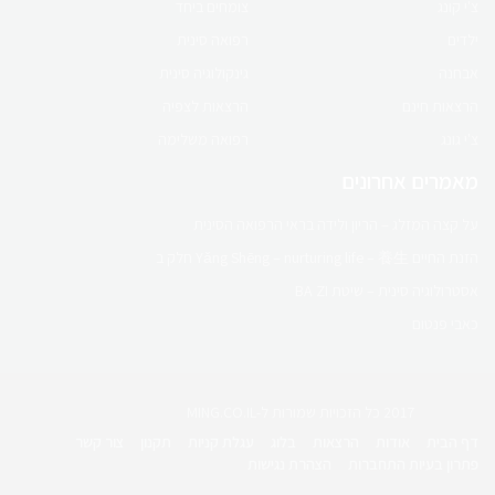
צ'י קונג
צומחים ביחד
ילדים
רפואה סינית
אבחנה
גינקולוגיה סינית
הרצאות חינם
הרצאות לצפיה
צ'י גונג
רפואה משלימה
מאמרים אחרונים
על קצה המזלג – הריון ולידה בראי הרפואה הסינית
הזנת החיים Yǎng Shēng – nurturing life – 養生 חלק ב
אסטרולוגיה סינית – שיטת BA ZI
כאבי פנטום
2017 כל הזכויות שמורות ל-MING.CO.IL
דף הבית
אודות
הרצאות
בלוג
עגלת קניות
תקנון
צור קשר
פתרון בעיות התחברות
הצהרת נגישות