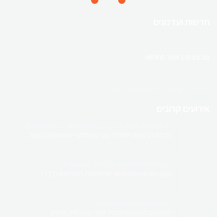
חדשות ועדכונים
מבצעים באתר MING:
לעמוד הקורסים וההרצאות שבמבצע
אירועים קרובים
ריטריט מטפלים בקפריסין
בהנחיית טל בלו
טראומה ופוריות בראי ה- Shang Han Lun – הרצאת המשך
סדרת הרצאות ייחודית עם קרן סלע - העוסקת בקשר...
השילוב המושלם של לימודים, קהילה וחוויה
חמשת האלמנטים לפי דרכו של J.R Worsley
רובנו פגשנו את תיאוריית חמשת האלמנטים כבר...
מגוון קורסים והרצאות למטפלים
מפגש תרגול אסטרולוגיה סינית
מוזמנים למפגש תרגול ייחודי בהנחיית אהרון...