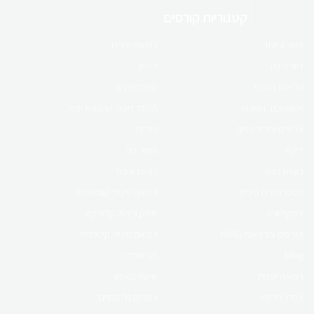
קטגוריות קורסים
לחנות המוצרים
קשב וריכוז
רפואת ילדים
קורס און ליין
ליווי לידה
היריון
קורס הריון ולידה
בריאות הנפש
מיינדפולנס
ויסות עצב הואגוס
YNSA דיקור קרקפת יפני
ברפואה סינית
ערוצים ומרידיאנים
פוריות
דיקור
חוסר דם
לפרטים לחץ כאן
בעוית נפש
בעיות עיכול
אסטרולוגיה סינית
רפואה סינית קוסמטית
אונקולוגיה
שיווק וניהול קליניקה
קורס online
קורסים והרצאות MING
רפואה סינית קלאסית
פוריות ברפואה סינית
Ming
אורטופדיה
רפואה יפנית
שיטת האיזון
לפרטים לחץ כאן
צמחי מרפא
צמחים זה החיים