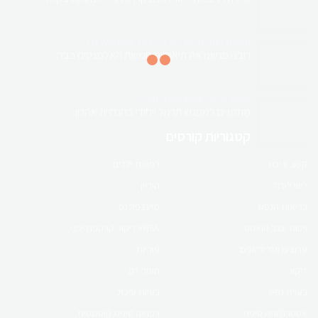
השילוב המושלם של לימודים, קהילה וחוויה
חמשת האלמנטים לפי דרכו של J.R Worsley
רובנו פגשנו את תיאוריית חמשת האלמנטים כבר...
מגוון קורסים והרצאות למטפלים
מפגש תרגול אסטרולוגיה סינית
מוזמנים למפגש תרגול ייחודי בהנחיית אהרון...
קטגוריות קורסים
לחנות המוצרים
קשב וריכוז
רפואת ילדים
קורס און ליין
ליווי לידה
היריון
בריאות הנפש
מיינדפולנס
קורס הריון ולידה
ויסות עצב הואגוס
YNSA דיקור קרקפת יפני
ברפואה סינית
ערוצים ומרידיאנים
פוריות
דיקור
חוסר דם
לפרטים לחץ כאן
בעוית נפש
בעיות עיכול
אסטרולוגיה סינית
רפואה סינית קוסמטית