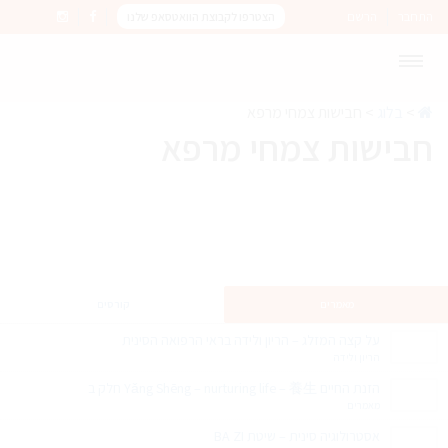
התחבר
הרשם
הצטרפו לקבוצת הוואטסאפ שלנו
>
בלוג
>
חבישות צמחי מרפא
חבישות צמחי מרפא
מאמרים
קורסים
על קצה המזלג – הריון ולידה בראי הרפואה הסינית
הריון ולידה
הזנת החיים Yǎng Shēng – nurturing life – 養生 חלק ב
מאמרים
אסטרולוגיה סינית – שיטת BA ZI