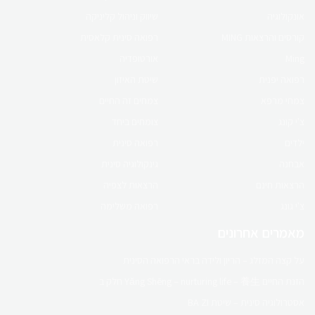
אונקולוגיה
שיווק וניהול קליניקה
קורס online
קורסים והרצאות MING
רפואה סינית קלאסית
פוריות ברפואה סינית
Ming
אורטופדיה
רפואה יפנית
שיטת האיזון
לפרטים לחץ כאן
צמחי מרפא
צמחים זה החיים
צ'י קונג
צומחים ביחד
ילדים
רפואה סינית
אבחנה
גינקולוגיה סינית
הרצאות חינם
הרצאות לצפיה
צ'י גונג
רפואה משלימה
מאמרים אחרונים
על קצה המזלג – הריון ולידה בראי הרפואה הסינית
הזנת החיים Yǎng Shēng – nurturing life – 養生 חלק ב
אסטרולוגיה סינית – שיטת BA ZI