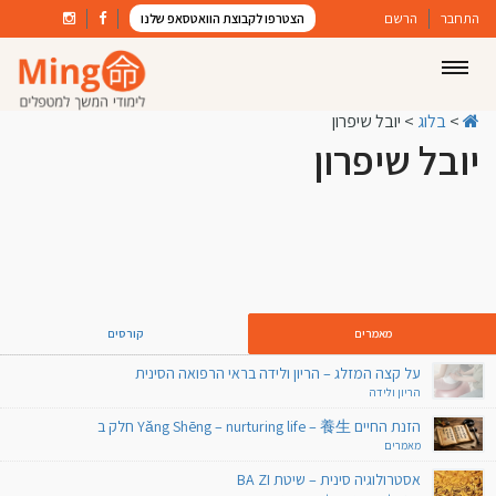
התחבר
הרשם
הצטרפו לקבוצת הוואטסאפ שלנו
>
בלוג
>
יובל שיפרון
יובל שיפרון
מאמרים
קורסים
על קצה המזלג – הריון ולידה בראי הרפואה הסינית
הריון ולידה
הזנת החיים Yǎng Shēng – nurturing life – 養生 חלק ב
מאמרים
אסטרולוגיה סינית – שיטת BA ZI