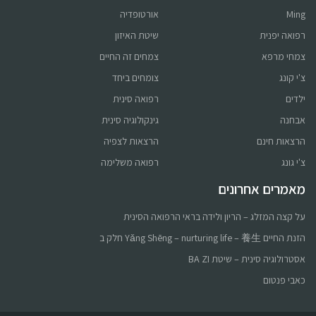
Ming
אורטופדיה
קורס online
רפואה יפנית
שיטת האיזון
פוריות ברפואה סינית
צמחי מרפא
צמחים זה החיים
צ'י קונג
צומחים ביחד
לפרטים לחץ כאן
ילדים
רפואה סינית
אבחנה
גינקולוגיה סינית
הרצאות חינם
הרצאות לצפיה
צ'י גונג
רפואה משלימה
מאמרים אחרונים
על קצה המזלג – הריון ולידה בראי הרפואה הסינית
הזנת החיים Yǎng Shēng – nurturing life – 養生 חלק ב
אסטרולוגיה סינית – שיטת BA ZI
כאבי פנטום