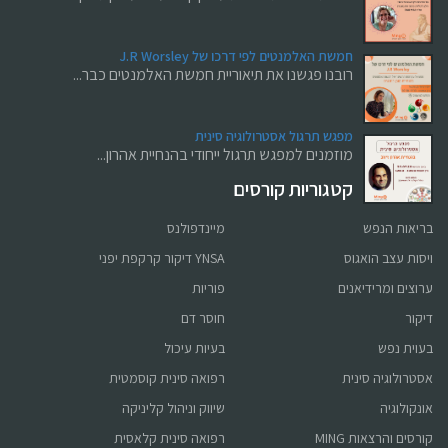
השילוב המושלם של לימודים, קהילה וחוויה
חמשת האלמנטים לפי דרכו של J.R Worsley
רובנו פגשנו את תיאוריית חמשת האלמנטים כבר...
מגוון קורסים והרצאות למטפלים
מפגש תרגול אסטרולוגיה סינית
מוזמנים למפגש תרגול ייחודי בהנחיית אהרון...
קטגוריות קורסים
לחנות המוצרים
בריאות הנפש
מיינדפולנס
קורס און ליין
ויסות עצב הואגוס
YNSA דיקור קרקפת יפני
קורס הריון ולידה
ערוצים ומרידיאנים
פוריות
דיקור
חוסר דם
ברפואה סינית
בעוית נפש
בעיות עיכול
אסטרולוגיה סינית
רפואה סינית קוסמטית
לפרטים לחץ כאן
אונקולוגיה
שיווק וניהול קליניקה
קורסים והרצאות MING
רפואה סינית קלאסית