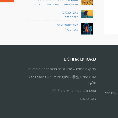
אסטרולוגיה סינית
פילוסופיה סינית
מאמרים
כאבי פנטום
מאמרים
כללי
כאב צוואר ועצב
מאמרים
כללי
מאמרים אחרונים
על קצה המזלג – הריון ולידה בראי הרפואה הסינית
הזנת החיים Yǎng Shēng – nurturing life – 養生
חלק ב
אסטרולוגיה סינית – שיטת BA ZI
כאבי פנטום