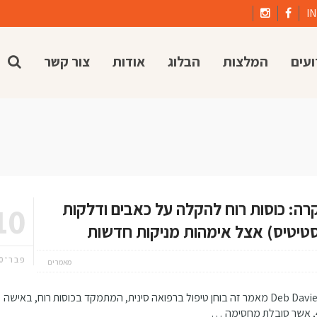
I
ועים
המלצות
הבלוג
אודות
צור קשר
רה: כוסות רוח להקלה על כאבים ודלקות
10
יטיס) אצל אימהות מניקות חדשות
פבר'20
מאמרים
מאת: Deb Davies, L.Ac מאמר זה בוחן טיפול ברפואה סינית, המתמקד בכוסות רוח, באישה