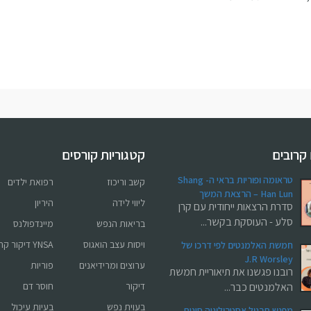
 קרובים
קטגוריות קורסים
טראומה ופוריות בראי ה- Shang
קשב וריכוז
רפואת ילדים
Han Lun – הרצאת המשך
ליווי לידה
היריון
סדרת הרצאות ייחודית עם קרן
סלע - העוסקת בקשר...
בריאות הנפש
מיינדפולנס
ויסות עצב הואגוס
YNSA דיקור קרקפת יפני
חמשת האלמנטים לפי דרכו של
J.R Worsley
ערוצים ומרידיאנים
פוריות
רובנו פגשנו את תיאוריית חמשת
האלמנטים כבר...
דיקור
חוסר דם
בעוית נפש
בעיות עיכול
מפגש תרגול אסטרולוגיה סינית