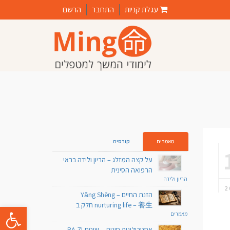
עגלת קניות
התחבר
הרשם
מאמרים
קורסים
על קצה המזלג – הריון ולידה בראי
הרפואה הסינית
הריון ולידה
הזנת החיים Yǎng Shēng –
nurturing life – 養生 חלק ב
פתח סרגל 
מאמרים
אסטרולוגיה סינית – שיטת BA ZI