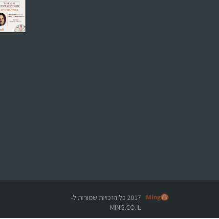
השילוב המושלם של לימודים, קהילה וחוויה
מגוון קורסים והרצאות למטפלים
לחנות המוצרים
קורס און ליין
קורס הריון ולידה
ברפואה סינית
2017 כל הזכויות שמורות ל-
לפרטים לחץ כאן
MING.CO.IL