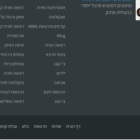
מוזמנים למפגש תרגול ייחודי
אסטרולוגיה סינית
רפואה סינית ק
בהנחיית אהרון...
אונקולוגיה
שיווק וניהול קלי
קורסים והרצאות MING
רפואה סינית ק
Ming
אורטופדיה
רפואה יפנית
שיטת האיזון
צמחי מרפא
צמחים זה החיי
צ'י קונג
צומחים ביחד
ילדים
רפואה סינית
אבחנה
גינקולוגיה סינית
הרצאות חינם
הרצאות לצפיה
צ'י גונג
רפואה משלימה
דף הבית
אודות
הרצאות
בלוג
עגלת קניות