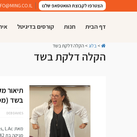
הצטרפו לקבוצת הוואטסאפ שלנו
NFO@MING.CO.IL
דף הבית
חנות
קורסים בדיגיטל
איר
>
בלוג
>
הקלה דלקת בשד
הקלה דלקת בשד
תיאור מק
בשד (מסט
DEB DAVIES
מניקה בת 42, אשר סובלת מחסימה …